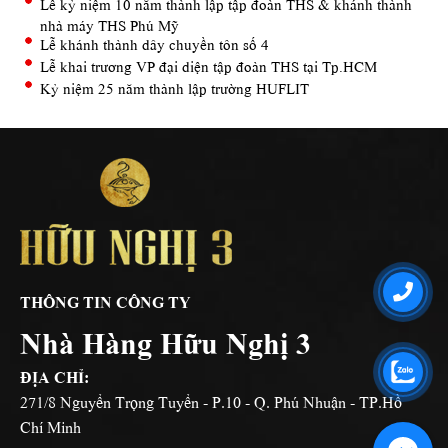
Lễ kỷ niệm 10 năm thành lập tập đoàn THS & khánh thành
nhà máy THS Phú Mỹ
Lễ khánh thành dây chuyền tôn số 4
Lễ khai trương VP đại diện tập đoàn THS tại Tp.HCM
Kỷ niệm 25 năm thành lập trường HUFLIT
THÔNG TIN CÔNG TY
Nhà Hàng Hữu Nghị 3
ĐỊA CHỈ:
271/8 Nguyển Trọng Tuyển - P.10 - Q. Phú Nhuận - TP.Hồ
Chí Minh