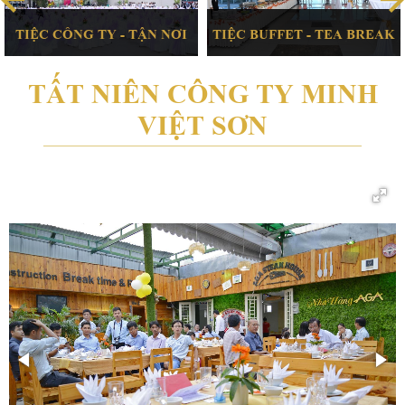
TIỆC CÔNG TY - TẬN NƠI
TIỆC BUFFET - TEA BREAK
TẤT NIÊN CÔNG TY MINH
VIỆT SƠN