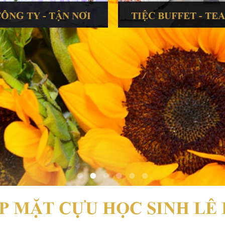
CÔNG TY - TẬN NƠI
TIỆC BUFFET - TE
P MẶT CỰU HỌC SINH LÊ 