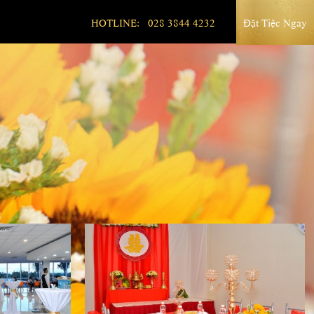
0903 948 773
HOTLINE:
028 3844 4232
Đặt Tiệc Ngay
0902 407 119
0903 948 773