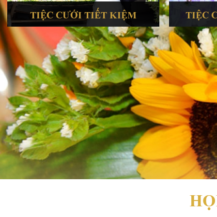
TIỆC CƯỚI TIẾT KIỆM
TIỆC 
HỌ